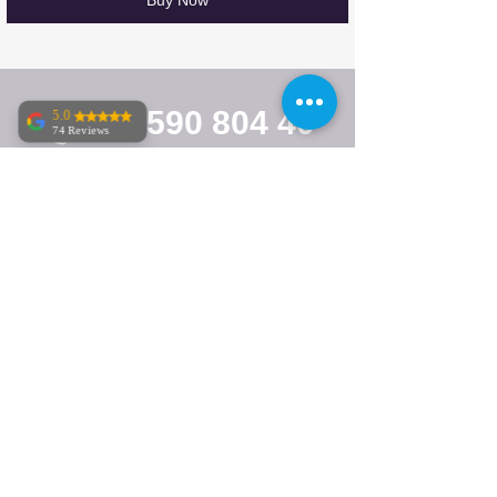
Buy Now
08 590 804 40
5.0
74 Reviews
Janne A
Perfekt jobb till
verkligen bra
pris!
Nedim Jaginovic
Jag är väldigt nöjd
med min
upplevelse hos
Stockholm Radio &
TV Service. Redan
från första
kontakten kände
jag att jag blev
bemött på ett
professionellt och
trevligt sätt. Det var
enkelt att få kontakt
med dem, och de
var snabba på att
återkoppla och
svara på frågor,
vilket gav ett stort