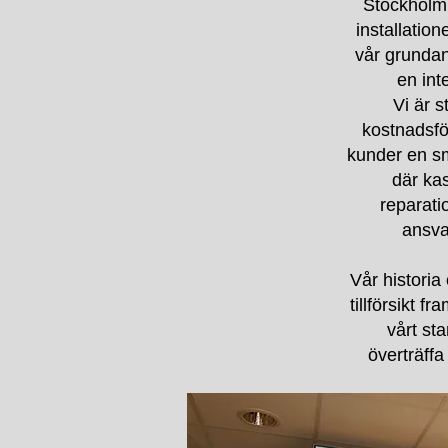
Stockholm 
installation
vår grundan
en int
Vi är 
kostnadsför
kunder en s
där kas
reparati
ansvar
Vår historia
tillförsikt f
vårt sta
överträffa