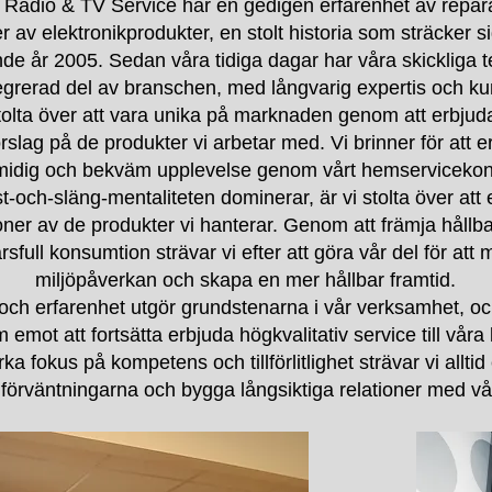
Radio & TV Service har en gedigen erfarenhet av repar
er av elektronikprodukter, en stolt historia som sträcker sig 
de år 2005. Sedan våra tidiga dagar har våra skickliga te
egrerad del av branschen, med långvarig expertis och k
stolta över att vara unika på marknaden genom att erbjuda
slag på de produkter vi arbetar med. Vi brinner för att e
midig och bekväm upplevelse genom vårt hemservicekonce
t-och-släng-mentaliteten dominerar, är vi stolta över att
oner av de produkter vi hanterar. Genom att främja hållb
sfull konsumtion strävar vi efter att göra vår del för att 
miljöpåverkan och skapa en mer hållbar framtid.
 och erfarenhet utgör grundstenarna i vår verksamhet, o
ram emot att fortsätta erbjuda högkvalitativ service till vå
rka fokus på kompetens och tillförlitlighet strävar vi alltid 
 förväntningarna och bygga långsiktiga relationer med vå