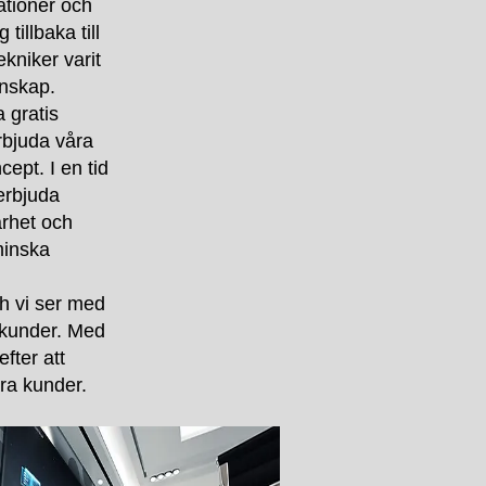
ationer och
tillbaka till
kniker varit
unskap.
 gratis
rbjuda våra
pt. I en tid
 erbjuda
arhet och
minska
ch vi ser med
ra kunder. Med
efter att
ra kunder.